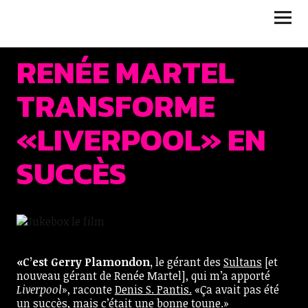
JUKEBOX | LA RUELLE
FILMS
RENÉE MARTEL
TRANSFORME
«LIVERPOOL» EN
SUCCÈS
«C’est Gerry Plamondon,
le gérant des
Sultans
[et
nouveau gérant de Renée Martel], qui m’a apporté
Liverpool
», raconte
Denis S. Pantis.
«Ça avait pas été
un succès, mais c’était une bonne toune.»