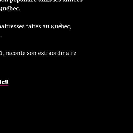
 Québec.
maitresses faites au Québec,
.
0, raconte son extraordinaire
ci!