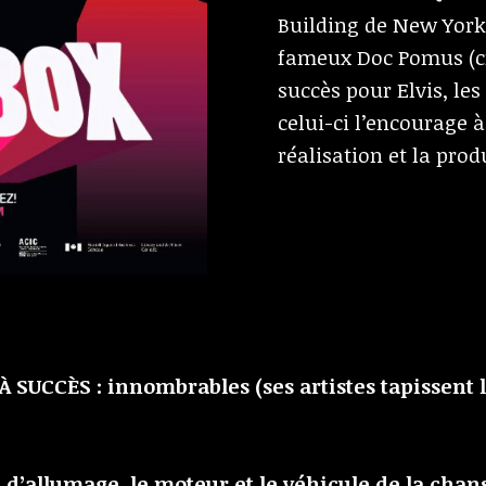
Building de New York,
fameux Doc Pomus (cr
succès pour Elvis, les
celui-ci l’encourage 
réalisation et la prod
SUCCÈS : innombrables (ses artistes tapissent
ie d’allumage, le moteur et le véhicule de la cha