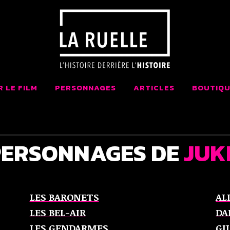
 LA RUELLE FI
AIT AU QUÉBEC
R LE FILM
PERSONNAGES
ARTICLES
BOUTIQU
PERSONNAGES DE
JUK
LES BARONETS
AL
LES BEL-AIR
DA
LES GENDARMES
GI