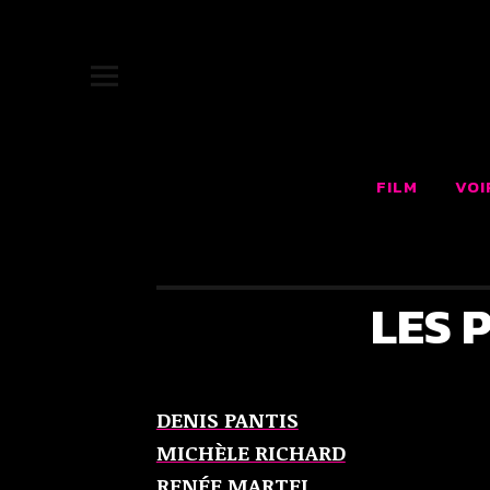
JUKEBOX |
SITE OFFICIEL DU FILM JUKEBOX : LE RÊVE AMÉRICAIN F
FILM
VOI
LES 
DENIS PANTIS
MICHÈLE RICHARD
RENÉE MARTEL