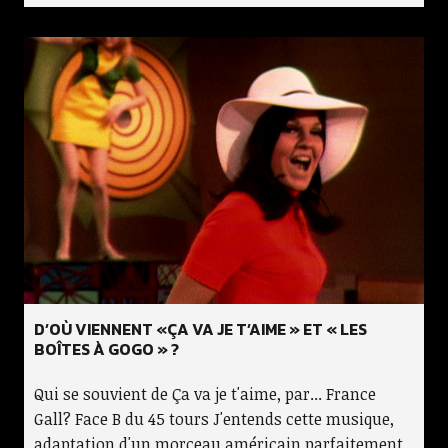
D’OÙ VIENNENT «ÇA VA JE T’AIME » ET « LES
BOÎTES À GOGO » ?
Qui se souvient de Ça va je t'aime, par... France
Gall? Face B du 45 tours J'entends cette musique,
adaptation d'un morceau américain parfaitement