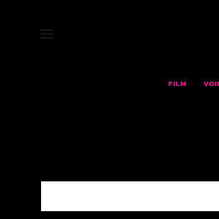
JUKEBOX |
SITE OFFICIEL DU FILM JUKEBOX : LE RÊVE AMÉRICAIN F
FILM
VOI
0 COMMENTS