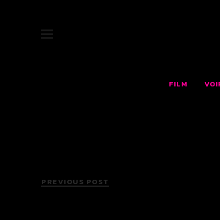
JUKEBOX |
SITE OFFICIEL DU FILM JUKEBOX : LE RÊVE AMÉRICAIN F
FILM
VOI
PREVIOUS POST