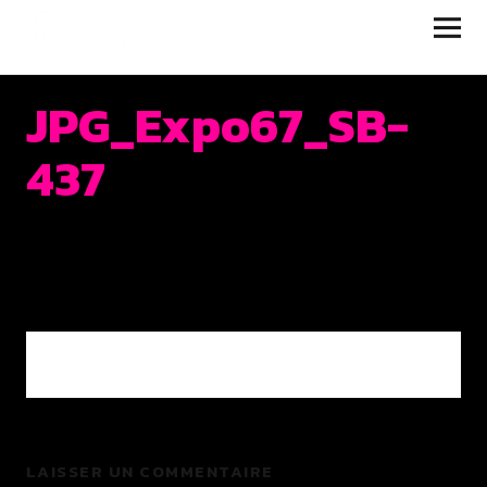
JUKEBOX | LA RUELLE
FILMS
JPG_Expo67_SB-
437
0 COMMENTS
LAISSER UN COMMENTAIRE