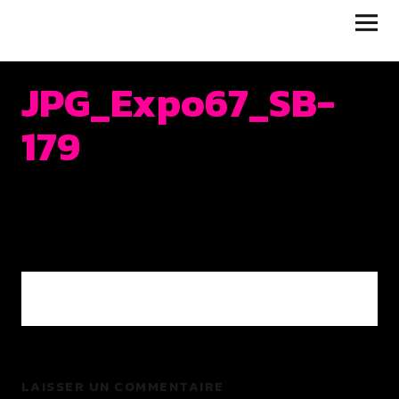
JUKEBOX | LA RUELLE
FILMS
JPG_Expo67_SB-
179
0 COMMENTS
LAISSER UN COMMENTAIRE