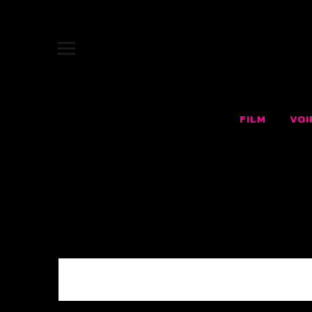
JUKEBOX |
SITE OFFICIEL DU FILM JUKEBOX : LE RÊVE AMÉRICAIN F
FILM
VOI
0 COMMENTS