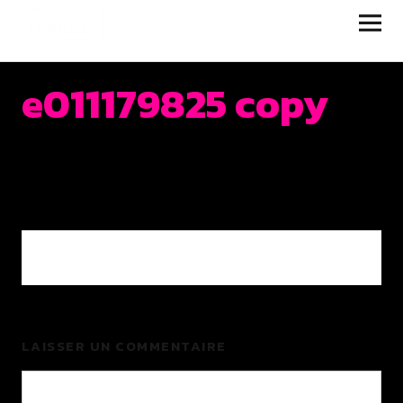
JUKEBOX | LA RUELLE
FILMS
e011179825 copy
0 COMMENTS
LAISSER UN COMMENTAIRE