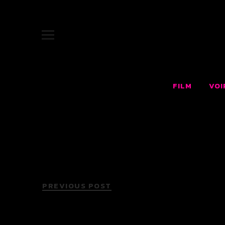
JUKEBOX |
SITE OFFICIEL DU FILM JUKEBOX : LE RÊVE AMÉRICAIN F
FILM
VOI
PREVIOUS POST