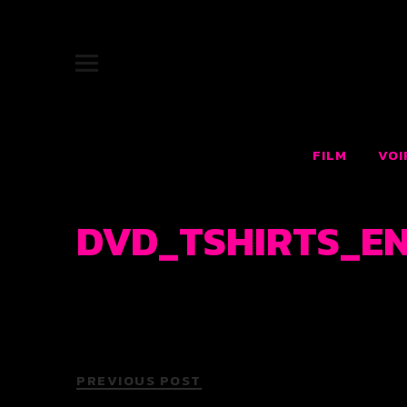
JUKEBOX |
SITE OFFICIEL DU FILM JUKEBOX : LE RÊVE AMÉRICAIN F
FILM
VOI
DVD_TSHIRTS_ENG
PREVIOUS POST