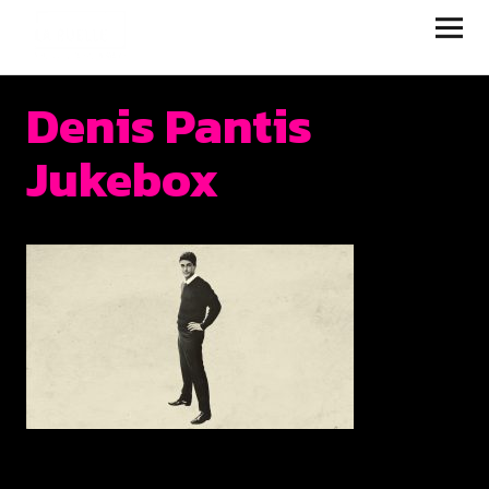
JUKEBOX | LA RUELLE
FILMS
Denis Pantis
Jukebox