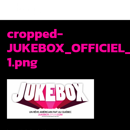
JUKEBOX | LA RUELLE F
cropped-
JUKEBOX_OFFICIEL
1.png