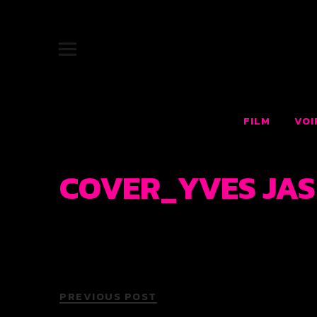
JUKEBOX |
SITE OFFICIEL DU FILM JUKEBOX : LE RÊVE AMÉRICAIN F
FILM
VOI
COVER_YVES JASM
PREVIOUS POST