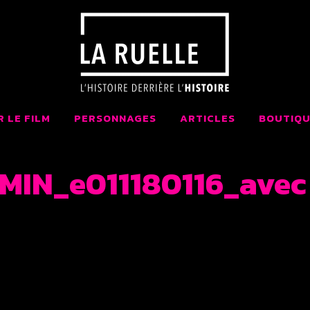
 LA RUELLE FI
AIT AU QUÉBEC
R LE FILM
PERSONNAGES
ARTICLES
BOUTIQU
IN_e011180116_avec