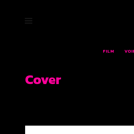
JUKEBOX |
SITE OFFICIEL DU FILM JUKEBOX : LE RÊVE AMÉRICAIN F
FILM
VOI
Cover