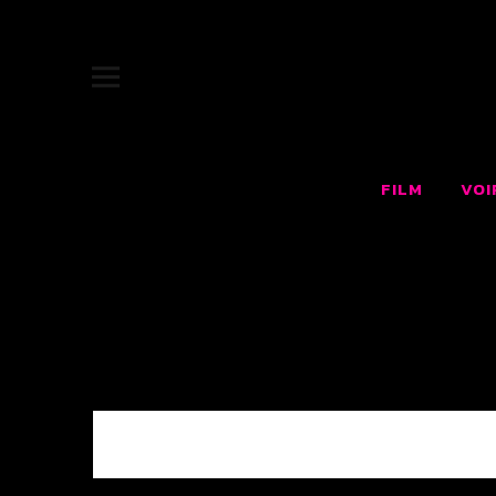
JUKEBOX |
SITE OFFICIEL DU FILM JUKEBOX : LE RÊVE AMÉRICAIN F
FILM
VOI
0 COMMENTS