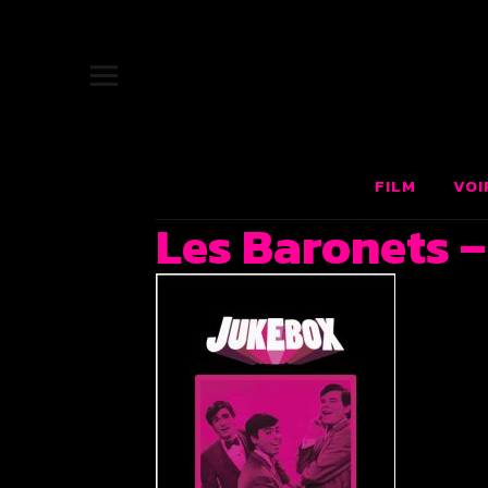
JUKEBOX |
SITE OFFICIEL DU FILM JUKEBOX : LE RÊVE AMÉRICAIN F
FILM
VOI
Les Baronets –